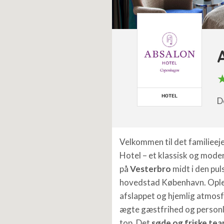
HOTEL
D
Velkommen til det familieej
Hotel – et klassisk og mode
på
Vesterbro
midt i den pu
hovedstad København. Opl
afslappet og hjemlig atmosf
ægte gæstfrihed og personlig
top. Det
søde og friske te