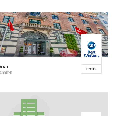
bron
HOTEL
benhavn