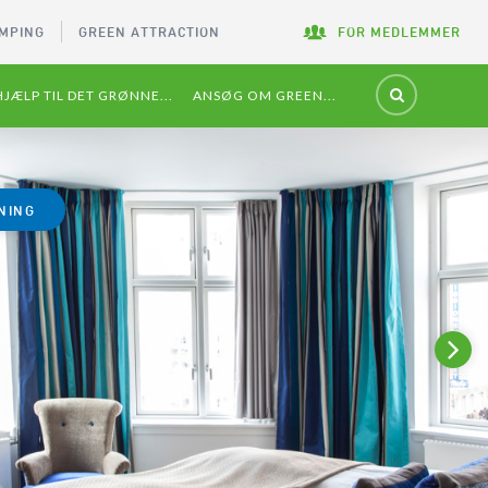
MPING
GREEN ATTRACTION
FOR MEDLEMMER
HJÆLP TIL DET GRØNNE...
ANSØG OM GREEN...
NING