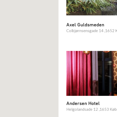
Axel Guldsmeden
Colbjørnsensgade 14 ,1652 
Andersen Hotel
Helgolandsade 12 ,1653 Kø