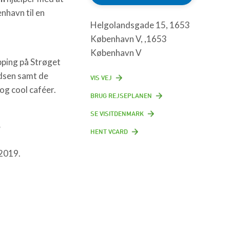
nhavn til en
Helgolandsgade 15, 1653
København V, ,1653
København V
pping på Strøget
dsen samt de
VIS VEJ
og cool caféer.
BRUG REJSEPLANEN
SE VISITDENMARK
s
HENT VCARD
2019.