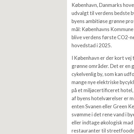
København, Danmarks hoved
udvalgt til verdens bedste b
byens ambitiøse grønne profi
mål: Københavns Kommune s
blive verdens første CO2-n
hovedstad i 2025.
I København er der kort vej 
grønne områder. Det er en 
cykelvenlig by, som kan udf
mange nye elektriske bycykl
på et miljøcertificeret hotel
af byens hotelværelser er 
enten Svanen eller Green K
svømme i det rene vand i b
eller indtage økologisk mad 
restauranter til streetfood