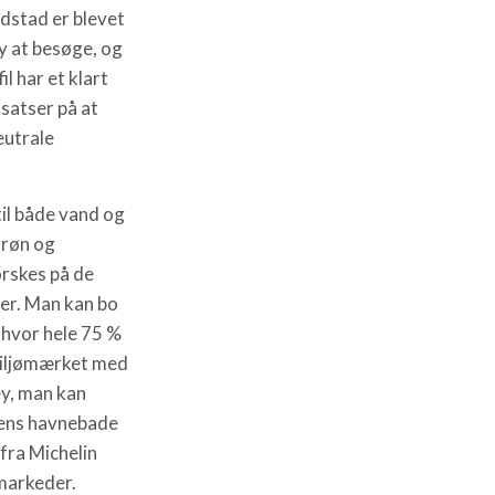
stad er blevet
y at besøge, og
l har et klart
atser på at
eutrale
til både vand og
grøn og
orskes på de
er. Man kan bo
, hvor hele 75 %
miljømærket med
ey, man kan
yens havnebade
fra Michelin
markeder.