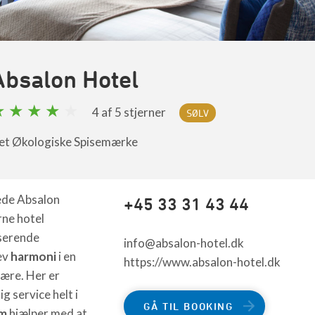
Absalon Hotel
4
af 5 stjerner
SØLV
et Økologiske Spisemærke
ede Absalon
+45 33 31 43 44
rne hotel
lserende
info@absalon-hotel.dk
ev
harmoni
i en
https://www.absalon-hotel.dk
ære. Her er
 service helt i
GÅ TIL BOOKING
am
hjælper med at