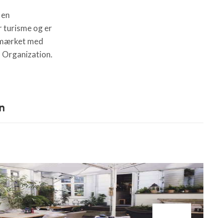
 en
 turisme og er
r mærket med
 Organization.
n