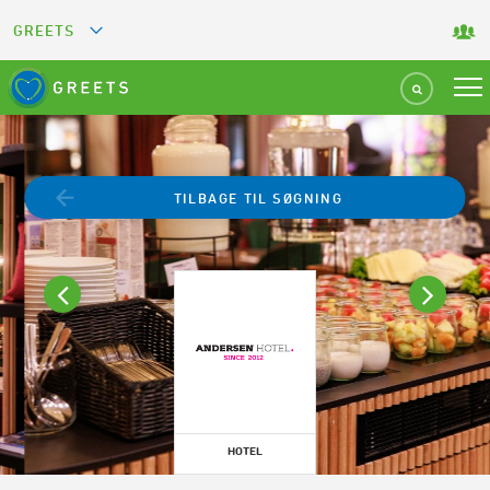
GREETS
GREEN KEY
GREEN RESTAURANT
TILBAGE TIL SØGNING
GREEN SPORT FACILITY
GREEN TOURISM ORGANIZATION
GREEN CAMPING
GREEN ATTRACTION
HOTEL