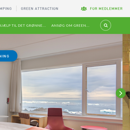
MPING
GREEN ATTRACTION
FOR MEDLEMMER
HJÆLP TIL DET GRØNNE...
ANSØG OM GREEN...
NING