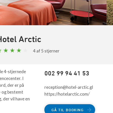
Hotel Arctic
4
af 5 stjerner
de 4-stjernede
002 99 94 41 53
encecenter. I
jord, der er på
reception@hotel-arctic.gl
– og bestemt
https://hotelarctic.com/
, der vil have en
GÅ TIL BOOKING