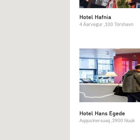
Hotel Hafnia
4 Áarvegur ,100 Tórshavn
Hotel Hans Egede
Aqqusinersuaq ,3900 Nuuk