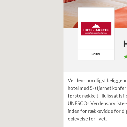
HOTEL
Verdens nordligst beliggen
hotel med 5-stjernet konfer
første række til Ilulissat Isf
UNESCOs Verdensarvliste 
inden for rækkevidde for dig
oplevelse for livet.