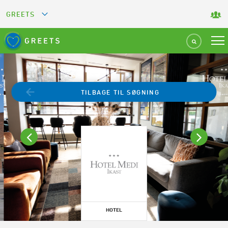
GREETS
GREEN KEY
GREEN RESTAURANT
TILBAGE TIL SØGNING
GREEN SPORT FACILITY
GREEN TOURISM ORGANIZATION
GREEN CAMPING
GREEN ATTRACTION
HOTEL