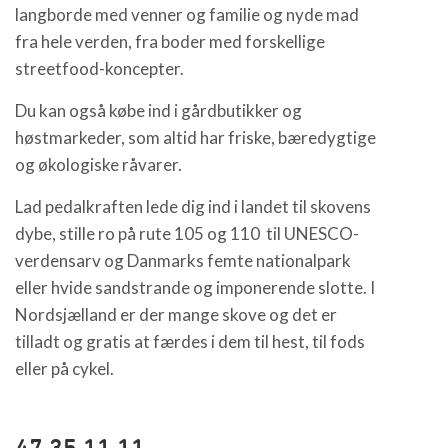
langborde med venner og familie og nyde mad
fra hele verden, fra boder med forskellige
streetfood-koncepter.
Du kan også købe ind i gårdbutikker og
høstmarkeder, som altid har friske, bæredygtige
og økologiske råvarer.
Lad pedalkraften lede dig ind i landet til skovens
dybe, stille ro på rute 105 og 110 til UNESCO-
verdensarv og Danmarks femte nationalpark
eller hvide sandstrande og imponerende slotte. I
Nordsjælland er der mange skove og det er
tilladt og gratis at færdes i dem til hest, til fods
eller på cykel.
47 35 11 11