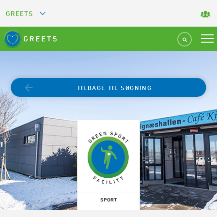
GREETS
GREEN KEY
GREEN RESTAURANT
TILBAGE TIL SØGNING
GREEN SPORT FACILITY
GREEN TOURISM ORGANIZATION
GREEN CAMPING
GREEN ATTRACTION
SPORT