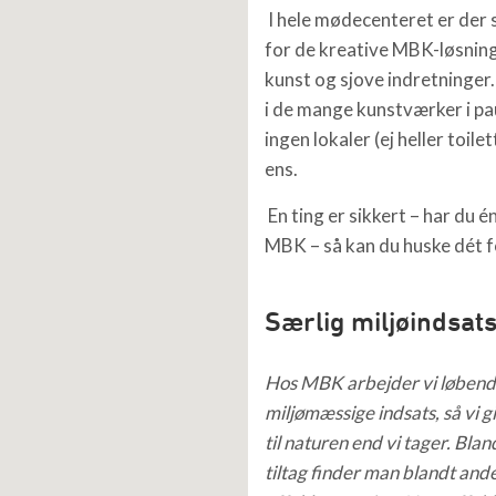
I hele mødecenteret er der 
for de kreative MBK-løsning
kunst og sjove indretninger
i de mange kunstværker i pa
ingen lokaler (ej heller toile
ens.
En ting er sikkert – har du 
MBK – så kan du huske dét fo
Særlig miljøindsat
Hos MBK arbejder vi løbend
miljømæssige indsats, så vi g
til naturen end vi tager.
Blan
tiltag finder man blandt ande