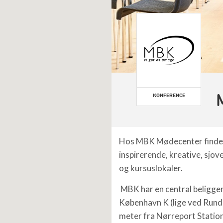
KONFERENCE
Hos MBK Mødecenter finde
inspirerende, kreative, sjov
og kursuslokaler.
MBK har en central beliggen
København K (lige ved Rund
meter fra Nørreport Statio