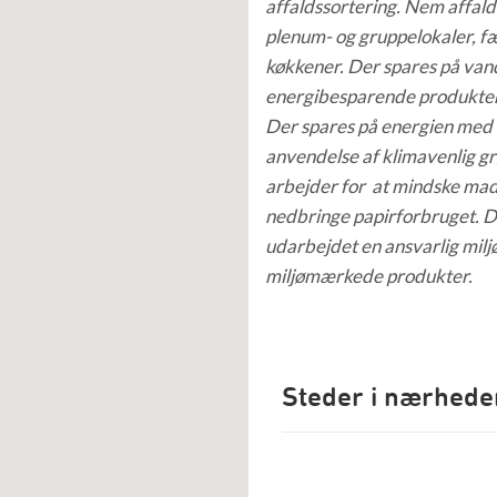
affaldssortering. Nem affalds
plenum- og gruppelokaler, f
køkkener. Der spares på va
energibesparende produkter
Der spares på energien med
anvendelse af klimavenlig gr
arbejder for at mindske mad
nedbringe papirforbruget. D
udarbejdet en ansvarlig milj
miljømærkede produkter.
Steder i nærhede