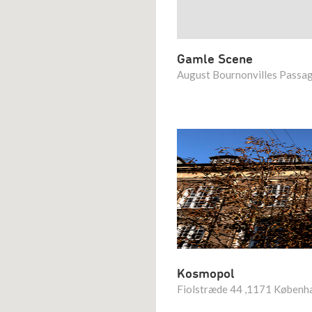
Gamle Scene
August Bournonvilles Passa
Kosmopol
Fiolstræde 44 ,1171 Københ