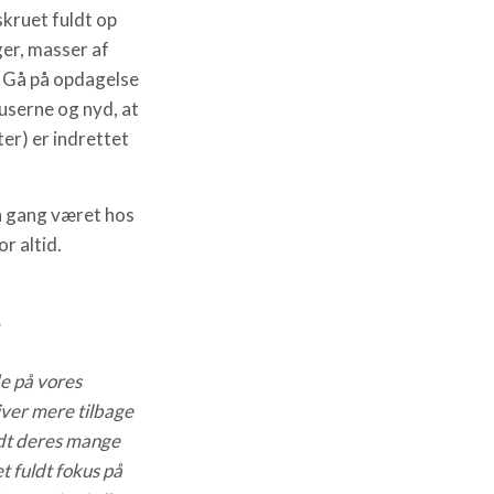
skruet fuldt op
er, masser af
. Gå på opdagelse
userne og nyd, at
tter) er indrettet
én gang været hos
r altid.
s
e på vores
iver mere tilbage
dt deres mange
t fuldt fokus på