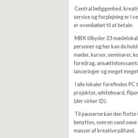
Central beliggenhed, kreativ
service og forplejning er i 
er ovenikøbet til at betale.
MBK tilbyder 23 mødelokaler
personer og her kan du holde
møder, kurser, seminarer, k
foredrag, ansættelsessamt
lanceringer og meget mege
I alle lokaler forefindes PC ti
projektor, whiteboard, flipo
(der virker 😊).
Til pauserne kan den flotte
benyttes, som en sand oase 
masser af kreative påfund.