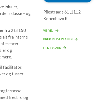
e lokaler,
Pilestræde 61 ,1112
verdensklasse – og
København K
 fra 2 til 150
VIS VEJ
 alt fra interne
BRUG REJSEPLANEN
onferencer,
HENT VCARD
aler og
t mere.
l facilitator,
ver og tusser
 tagterrasse
med fred, ro og