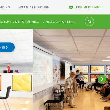
MPING
GREEN ATTRACTION
FOR MEDLEMMER
HJÆLP TIL DET GRØNNE...
ANSØG OM GREEN...
NING