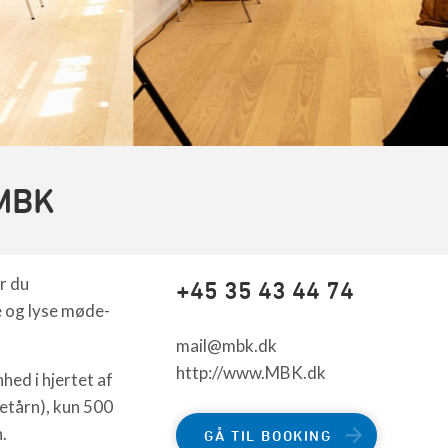
MBK
r du
+45 35 43 44 74
e og lyse møde-
mail@mbk.dk
http://www.MBK.dk
hed i hjertet af
etårn), kun 500
n.
GÅ TIL BOOKING