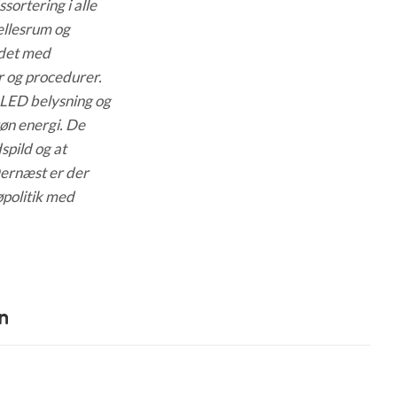
sortering i alle
ællesrum og
ndet med
 og procedurer.
 LED belysning og
øn energi. De
spild og at
ernæst er der
øpolitik med
n