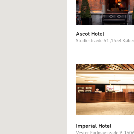
Ascot Hotel
Studiestræde 61 ,1554 Købe
Imperial Hotel
Vester Farimagsgade 9 ,160