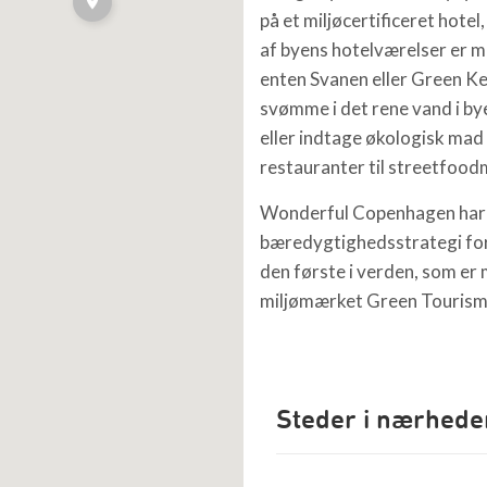
på et miljøcertificeret hotel
af byens hotelværelser er 
enten Svanen eller Green K
svømme i det rene vand i b
eller indtage økologisk mad 
restauranter til streetfood
Wonderful Copenhagen har
bæredygtighedsstrategi for
den første i verden, som e
miljømærket Green Tourism
Steder i nærhede