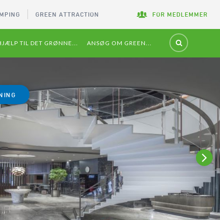
MPING
GREEN ATTRACTION
FOR MEDLEMMER
HJÆLP TIL DET GRØNNE...
ANSØG OM GREEN...
NING