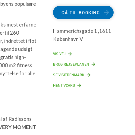
f byens populære
GÅ TIL BOOKING
rks mest erfarne
Hammerichsgade 1 ,1611
ertil 260
København V
, indrettet i flot
tagende udsigt
VIS VEJ
gratis high-
BRUG REJSEPLANEN
000 m2 fitness
enyttelse for alle
SE VISITDENMARK
HENT VCARD
s
l af Radissons
VERY MOMENT