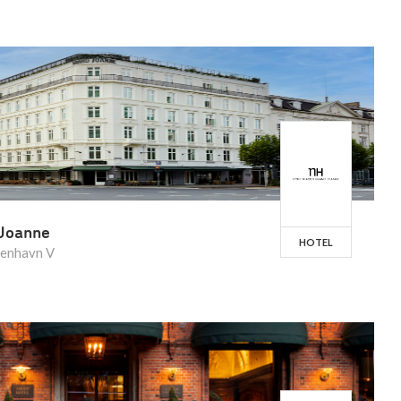
Joanne
HOTEL
benhavn V