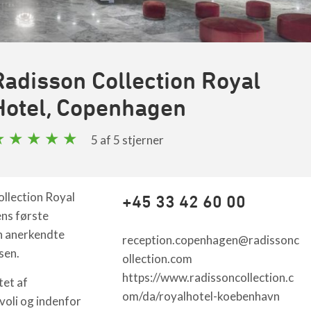
Radisson Collection Royal
Hotel, Copenhagen
5
af 5 stjerner
llection Royal
+45 33 42 60 00
ns første
en anerkendte
reception.copenhagen@radissonc
sen.
ollection.com
https://www.radissoncollection.c
tet af
om/da/royalhotel-koebenhavn
voli og indenfor