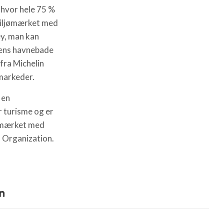
, hvor hele 75 %
miljømærket med
ey, man kan
yens havnebade
fra Michelin
markeder.
 en
 turisme og er
r mærket med
 Organization.
n