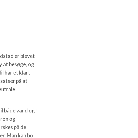
stad er blevet
y at besøge, og
l har et klart
atser på at
eutrale
til både vand og
grøn og
orskes på de
er. Man kan bo