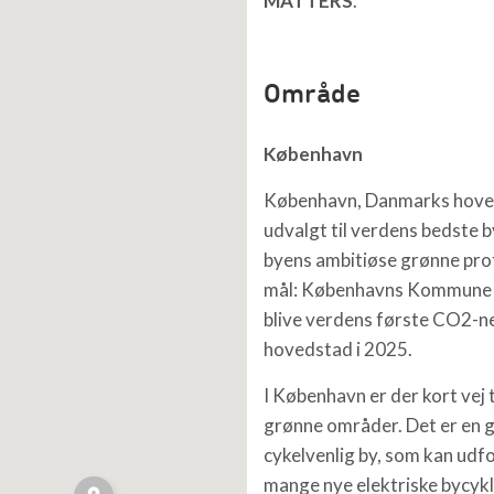
MATTERS
.
Område
København
København, Danmarks hoved
udvalgt til verdens bedste b
byens ambitiøse grønne profi
mål: Københavns Kommune s
blive verdens første CO2-n
hovedstad i 2025.
I København er der kort vej 
grønne områder. Det er en 
cykelvenlig by, som kan udf
mange nye elektriske bycykl