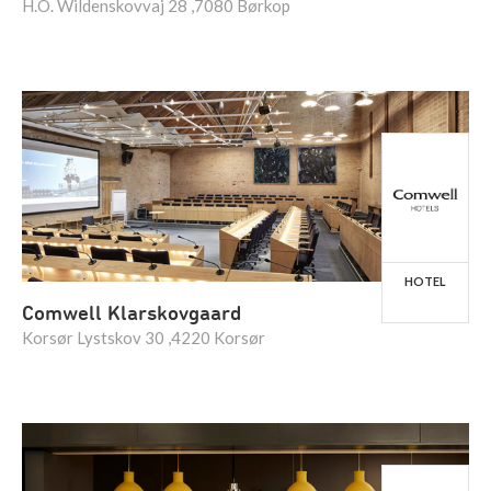
H.O. Wildenskovvaj 28 ,7080 Børkop
HOTEL
Comwell Klarskovgaard
Korsør Lystskov 30 ,4220 Korsør