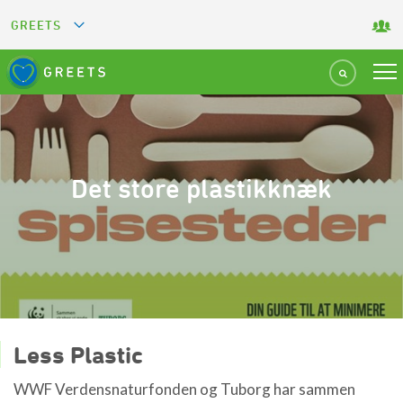
GREETS
GREEN KEY
GREEN RESTAURANT
GREEN SPORT FACILITY
Det store plastikknæk
GREEN TOURISM ORGANIZATION
GREEN CAMPING
GREEN ATTRACTION
Less Plastic
WWF Verdensnaturfonden og Tuborg har sammen