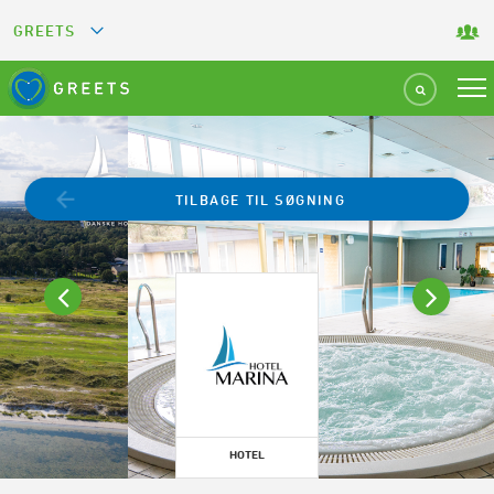
GREETS
GREEN KEY
GREEN RESTAURANT
TILBAGE TIL SØGNING
GREEN SPORT FACILITY
GREEN TOURISM ORGANIZATION
GREEN CAMPING
GREEN ATTRACTION
HOTEL