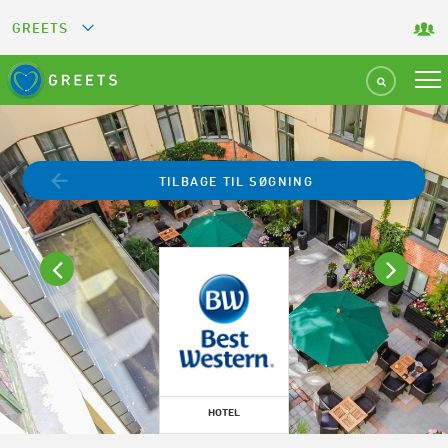
GREETS
GREEN KEY
GREEN RESTAURANT
TILBAGE TIL SØGNING
GREEN SPORT FACILITY
GREEN TOURISM ORGANIZATION
GREEN CAMPING
GREEN ATTRACTION
HOTEL